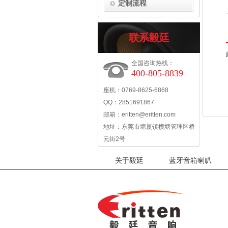
定制流程
联系毅廷
全国咨询热线：
400-805-8839
座机：0769-8625-6868
QQ：2851691867
邮箱：eritten@eritten.com
地址：东莞市塘厦镇横塘管理区桥
元街2号
关于毅廷
蓝牙音箱喇叭