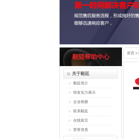
首页
»
毅廷帮助中心
关于毅廷
毅廷简介
研发实力展示
企业相册
联系毅廷
在线留言
荣誉资质