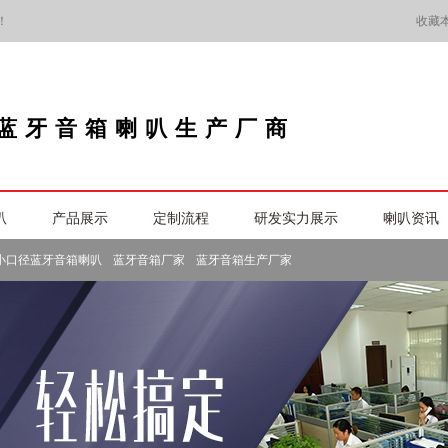
！
收藏
蓝牙音箱喇叭生产厂商
叭
产品展示
定制流程
研发实力展示
喇叭资讯
小口径蓝牙音箱喇叭
蓝牙音箱厂家
蓝牙音箱生产厂家