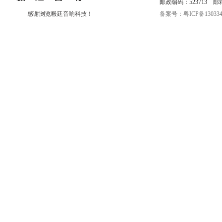
邮政编码：523713 邮箱:eri
感谢浏览毅廷音响科技！
备案号：粤ICP备130334