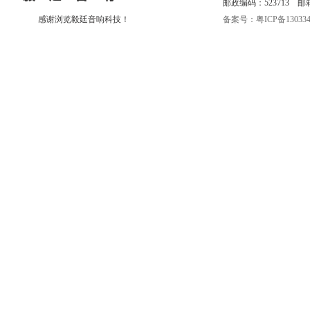
邮政编码：523713 邮箱:eri
感谢浏览毅廷音响科技！
备案号：粤ICP备130334