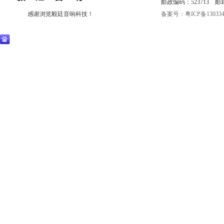
邮政编码：523713 邮箱:eri
感谢浏览毅廷音响科技！
备案号：粤ICP备130334