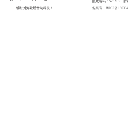
邮政编码：523713 邮箱:eri
感谢浏览毅廷音响科技！
备案号：粤ICP备130334