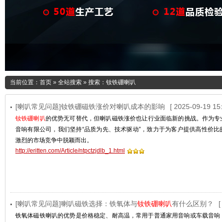
当前位置：
首页
»
全站搜索
» 搜索：钕铁硼喇叭
[喇叭常见问题]钕铁硼磁铁涨价对喇叭成本的影响
[ 2025-09-19 15:
钕铁硼喇叭
的优势无可替代，但喇叭磁铁涨价也让行业面临新的挑战。作为专
音响有限公司，我们坚持“品质为先、技术驱动”，致力于为客户提供高性价比
激烈的市场竞争中脱颖而出。
http://eritten.com/Article/ntpctzjdlb_1.html
[喇叭常见问题]喇叭磁铁选择：铁氧体与
钕铁硼喇叭
有什么区别？
[
铁氧体磁铁喇叭的优势是价格稳定、耐高温，常用于普通家用音响或车载音响