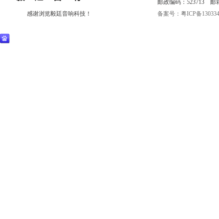
邮政编码：523713 邮箱:eri
感谢浏览毅廷音响科技！
备案号：粤ICP备130334