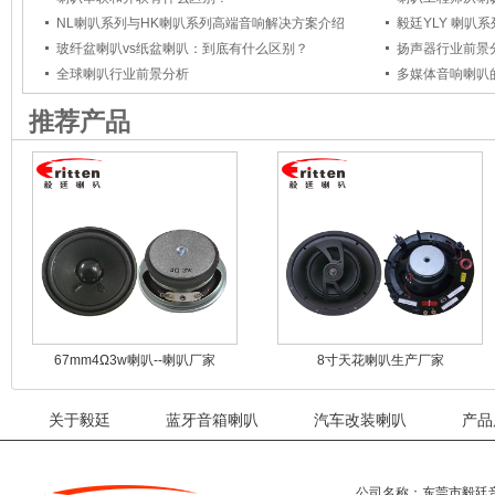
NL喇叭系列与HK喇叭系列高端音响解决方案介绍
毅廷YLY 喇叭
玻纤盆喇叭vs纸盆喇叭：到底有什么区别？
扬声器行业前景
全球喇叭行业前景分析
多媒体音响喇叭
推荐产品
67mm4Ω3w喇叭--喇叭厂家
8寸天花喇叭生产厂家
关于毅廷
蓝牙音箱喇叭
汽车改装喇叭
产品
公司名称：东莞市毅廷