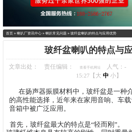
首页
»
喇叭厂资讯中心
»
喇叭常见问题
»
玻纤盆喇叭的特点与应用优势
玻纤盆喇叭的特点与
文章出处：
责任编辑：
人气：
-
查看手机网址
15:27【
大
中
小
】
在扬声器振膜材料中，玻纤盆是一种介
的高性能选择，近年来在家用音响、车载
音箱中被广泛应用。
首先，玻纤盆最大的特点是“轻而刚”。