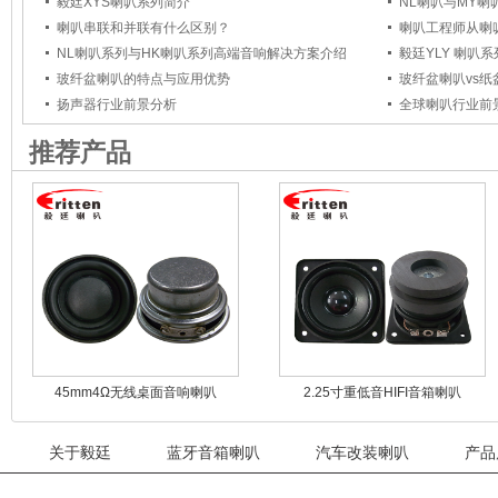
毅廷XYS喇叭系列简介
NL喇叭与MY
喇叭串联和并联有什么区别？
NL喇叭系列与HK喇叭系列高端音响解决方案介绍
毅廷YLY 喇叭
玻纤盆喇叭的特点与应用优势
玻纤盆喇叭vs
扬声器行业前景分析
全球喇叭行业前
推荐产品
45mm4Ω无线桌面音响喇叭
2.25寸重低音HIFI音箱喇叭
关于毅廷
蓝牙音箱喇叭
汽车改装喇叭
产品