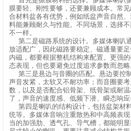
首先是振膜材料的选择。多媒体喇叭多
膜要轻、刚性要够，还要兼顾成本。常见
合材料盆各有优势，例如纸盆声音自然、
料能兼顾耐久与性能。不同场景，选择不
不一样。
第二是磁路系统的设计。多媒体喇叭通
放适配广，因此磁路要稳定、磁通量要足
内磁，都要根据整机结构来配置。更强的
态表现，但也要避免过度追求参数而忽略
第三是悬边与音圈的匹配。悬边要控制
声音发紧，太软又不耐功率；而音圈要考
数，以及是否配合铝骨架、纸骨架或耐温
了，声音的速度感、低频下潜、瞬态响应
第四是喇叭的结构设计，包括盆架材料
统等。多媒体音响注重散热和中高频表现
当的加强肋、透气孔、导气槽，都能明显