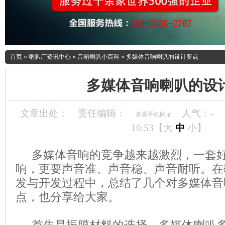
首页
»
喇叭厂资讯中心
»
音箱喇叭小百科
»
多媒体音响喇叭的设计要点
多媒体音响喇叭的设
文章出处：
责任编辑：
人气：
-
查看手机网址
10:53【
大
中
小
】
多媒体音响的竞争越来越激烈，一套好
响，更要声音准、声音稳、声音耐听。在
发与开发过程中，总结了几个对多媒体音
点，也分享给大家。