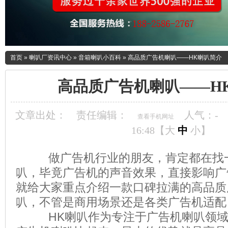
首页
»
喇叭厂资讯中心
»
音箱喇叭小百科
»
高品质广告机喇叭——HK喇叭简介
高品质广告机喇叭——H
文章出处：
责任编辑：
人气：
-
查看手机网址
16:48【
大
中
小
】
做广告机行业的朋友，肯定都在找一
叭，毕竟广告机的声音效果，直接影响广
就给大家重点介绍一款口碑拉满的高品质
叭，不管是商用场景还是各类广告机适配
HK喇叭作为专注于广告机喇叭领域