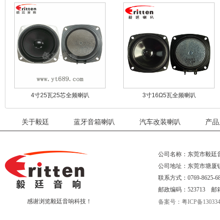
4寸25瓦25芯全频喇叭
3寸16Ω5瓦全频喇叭
关于毅廷
蓝牙音箱喇叭
汽车改装喇叭
产品
公司名称：东莞市毅廷
公司地址：东莞市塘厦
联系方式：0769-8625-68
邮政编码：523713 邮箱：eri
感谢浏览毅廷音响科技！
备案号：粤ICP备130334