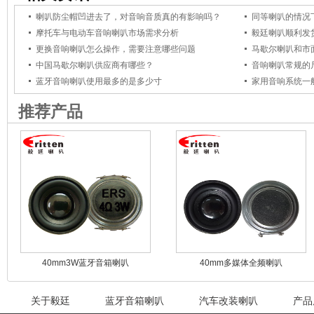
喇叭防尘帽凹进去了，对音响音质真的有影响吗？
同等喇叭的情况
摩托车与电动车音响喇叭市场需求分析
毅廷喇叭顺利发
更换音响喇叭怎么操作，需要注意哪些问题
马歇尔喇叭和市
中国马歇尔喇叭供应商有哪些？
音响喇叭常规的
蓝牙音响喇叭使用最多的是多少寸
家用音响系统一
推荐产品
40mm3W蓝牙音箱喇叭
40mm多媒体全频喇叭
关于毅廷
蓝牙音箱喇叭
汽车改装喇叭
产品