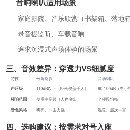
音响喇叭适用场景
家庭影院、音乐欣赏（书架箱、落地
录音棚监听、车载音响
追求沉浸式声场体验的场景
三、音效差异：穿透力VS细腻度
特性
号角喇叭
音响喇叭
声压级
110dB以上（轻松覆盖千人）
90-100dB（中
频响范围
侧重中高频（人声突出）
全频段均衡
音色风格
明亮、冲击力强
温暖、层次丰富
四、选购建议：按需求对号入座