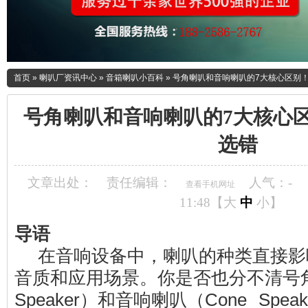
首页
»
喇叭厂资讯中心
»
音箱喇叭小百科
»
号角喇叭和音响喇叭的7大核心区别
号角喇叭和音响喇叭的7大核心
选错
文章出处：
责任编辑：
人气：
-
查看手机网址
11:48【
大
中
小
】
导语
在音响设备中，喇叭的种类直接影
音质和应用场景。你是否也分不清号角
Speaker）和音响喇叭（Cone Spe