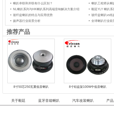
喇叭串联和并联有什么区别？
NL喇叭系列与HK喇叭系列高端音响解决方案介绍
毅廷YLY 喇叭
玻纤盆喇叭的特点与应用优势
玻纤盆喇叭vs
扬声器行业前景分析
全球喇叭行业前
推荐产品
8寸50芯250瓦重低音喇叭
8寸铝盆架100W中低音喇叭
关于毅廷
蓝牙音箱喇叭
汽车改装喇叭
产品