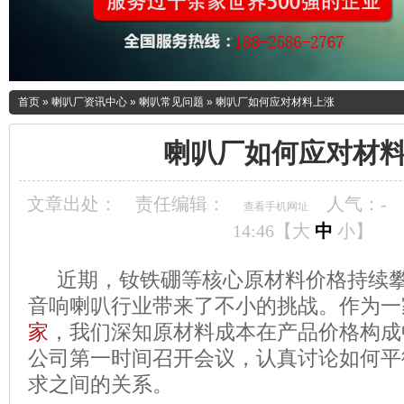
首页
»
喇叭厂资讯中心
»
喇叭常见问题
»
喇叭厂如何应对材料上涨
喇叭厂如何应对材
文章出处：
责任编辑：
人气：
-
查看手机网址
14:46【
大
中
小
】
近期，钕铁硼等核心原材料价格持续攀
音响喇叭行业带来了不小的挑战。作为一
家
，我们深知原材料成本在产品价格构成
公司第一时间召开会议，认真讨论如何平
求之间的关系。