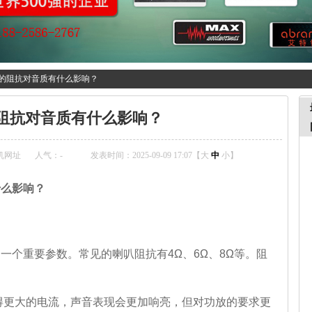
的阻抗对音质有什么影响？
阻抗对音质有什么影响？
机网址
人气：
-
发表时间：2025-09-09 17:07【
大
中
小
】
么影响？
个重要参数。常见的喇叭阻抗有4Ω、6Ω、8Ω等。阻
得更大的电流，声音表现会更加响亮，但对功放的要求
更