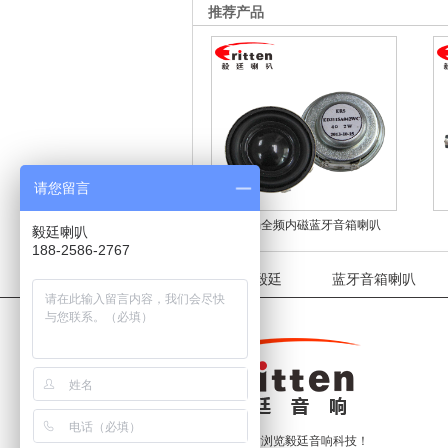
推荐产品
请您留言
30mm全频内磁蓝牙音箱喇叭
毅廷喇叭
188-2586-2767
关于毅廷
蓝牙音箱喇叭
感谢浏览毅廷音响科技！