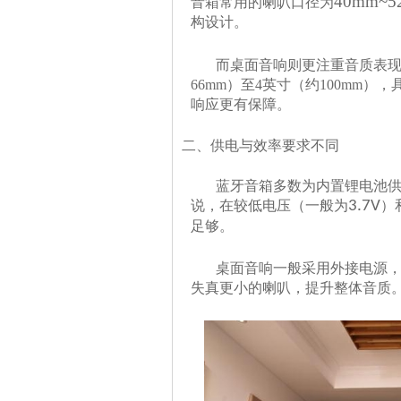
40mm~5
音箱常用的喇叭口径为
构设计。
而桌面音响则更注重音质表现
66mm
）至
4
英寸（约
100mm
）
，
响应更有保障。
二、供电与效率要求不同
蓝牙音箱多数为内置锂电池供
说，在较低电压（一般为
3.7V
）
足够。
桌面音响一般采用外接电源，电
失真更小的喇叭，提升整体音质