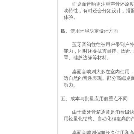
而桌面音响更注重
声音还原
响特性，有时还会分频设计，搭
体验。
四、使用环境决定设计方向
蓝牙音箱往往被用户带到户外
能力
，同时还要抗震耐摔。因此
罩、硅胶边缘等材料。
桌面音响则大多在室内使用，对
透自然的音质表现。部分高端桌
析力。
五、成本与批量应用侧重点不同
由于蓝牙音箱通常是
消费级
用轻量化结构、自动化程度高的
桌面音响则偏向
长久使用和