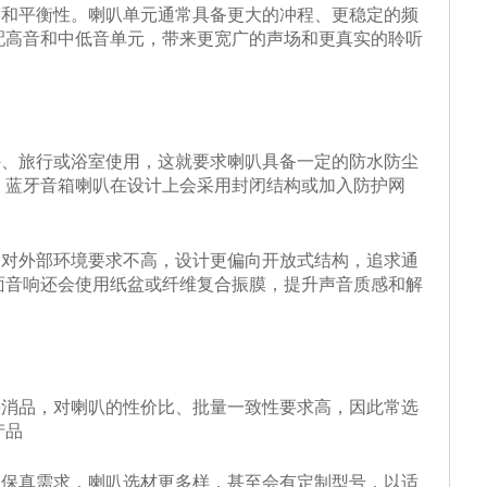
度和平衡性
。喇叭单元通常具备更大的冲程、更稳定的频
配高音和中低音单元，带来更宽广的声场和更真实的聆听
、旅行或浴室使用，这就要求喇叭具备一定的
防水防尘
，蓝牙音箱喇叭在设计上会采用
封闭结构
或加入防护网
外部环境要求不高，设计更偏向开放式结构，追求通
面音响还会使用
纸盆或纤维复合振膜
，提升声音质感和解
快消品
，对喇叭的性价比、批量一致性要求高，因此常选
产品
高保真需求
，喇叭选材更多样，甚至会有定制型号，以适