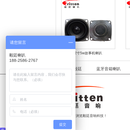
请您留言
2寸5w故事机喇叭
毅廷喇叭
188-2586-2767
关于毅廷
蓝牙音箱喇叭
感谢浏览毅廷音响科技！
提交