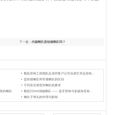
下一篇：
内磁喇叭是钕磁喇叭吗？
毅廷音响工程团队赴深圳客户公司洽谈艺术品音响喇叭开发
监听级喇叭和常规喇叭的区别
不同音乐类型对喇叭的要求
开发的喇叭
毅廷52mm强磁喇叭 —— 蓝牙音响与多媒体音箱的优质之选
喇叭子弹头的作用与影响