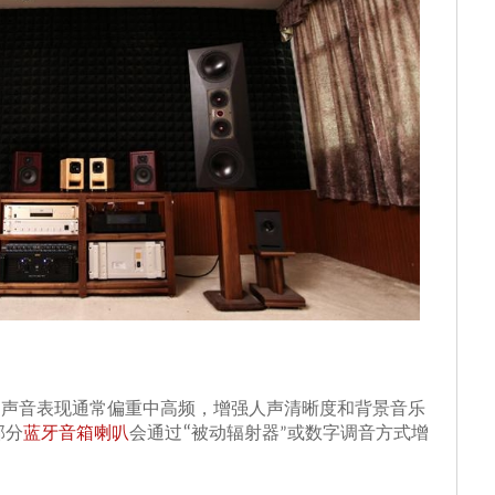
，声音表现通常偏重中高频，增强人声清晰度和背景音乐
部分
蓝牙音箱喇叭
会通过
“
被动辐射器
或数字调音方式增
”