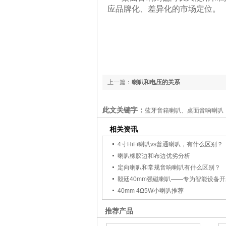
应品牌化、差异化的市场定位。
上一篇：
喇叭和电压的关系
此文关键字：
蓝牙音箱喇叭、桌面音响喇叭
相关资讯
4寸HiFi喇叭vs普通喇叭，有什么区别？
喇叭橡胶边和布边优劣分析
定向喇叭和常规音响喇叭有什么区别？
毅廷40mm强磁喇叭——专为智能设备
40mm 4Ω5W小喇叭推荐
推荐产品