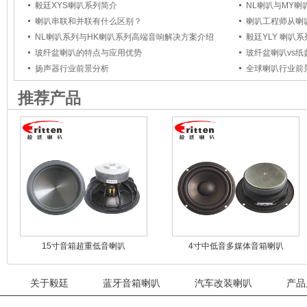
毅廷XYS喇叭系列简介
NL喇叭与MY
喇叭串联和并联有什么区别？
NL喇叭系列与HK喇叭系列高端音响解决方案介绍
毅廷YLY 喇叭
玻纤盆喇叭的特点与应用优势
玻纤盆喇叭vs
扬声器行业前景分析
全球喇叭行业前
推荐产品
15寸音箱超重低音喇叭
4寸中低音多媒体音箱喇叭
关于毅廷
蓝牙音箱喇叭
汽车改装喇叭
产品