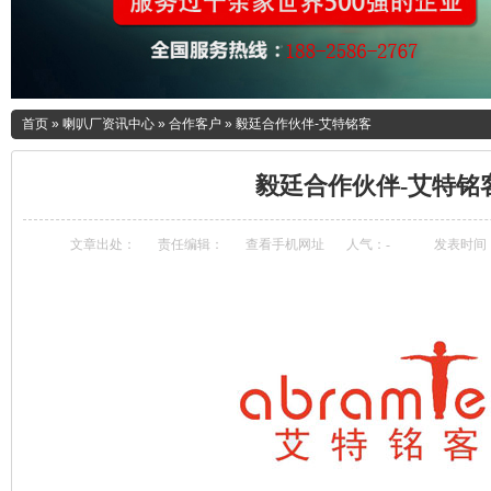
首页
»
喇叭厂资讯中心
»
合作客户
»
毅廷合作伙伴-艾特铭客
毅廷合作伙伴-艾特铭
文章出处：
责任编辑：
查看手机网址
人气：
-
发表时间：20