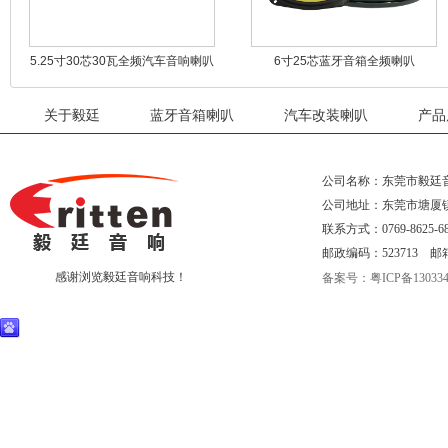
5.25寸30芯30瓦全频汽车音响喇叭
6寸25芯蓝牙音箱全频喇叭
关于毅廷
蓝牙音箱喇叭
汽车改装喇叭
产品
公司名称：东莞市毅廷
公司地址：东莞市塘厦
联系方式：0769-8625-68
邮政编码：523713 邮箱：eri
感谢浏览毅廷音响科技！
备案号：粤ICP备130334