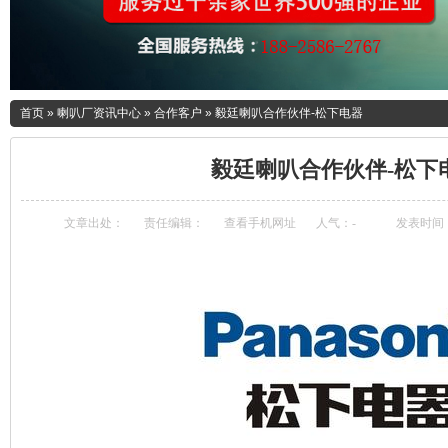
首页
»
喇叭厂资讯中心
»
合作客户
»
毅廷喇叭合作伙伴-松下电器
毅廷喇叭合作伙伴-松下
文章出处：
责任编辑：
查看手机网址
人气：
-
发表时间：20