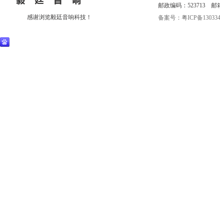
邮政编码：523713 邮箱：eri
感谢浏览毅廷音响科技！
备案号：粤ICP备130334