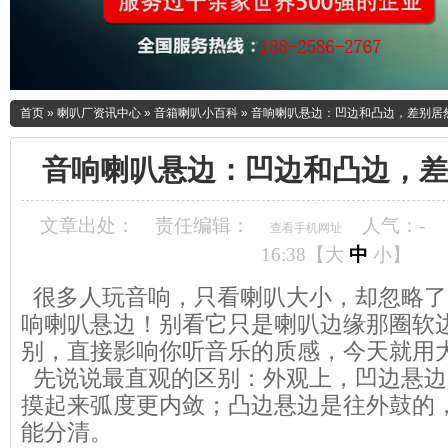
首页
»
喇叭厂资讯中心
»
音箱喇叭小百科
»
音响喇叭悬边：凹边和凸边，差别居
音响喇叭悬边：凹边和凸边，差
文章出处：
责任编辑：
人气：
-
查看手机网址
16:38【
大
中
小
】
很多人玩音响，只看喇叭大小，却忽略了
响喇叭悬边！别看它只是喇叭边缘那圈软
别，直接影响你听音乐的质感，今天就用
先说说最直观的区别：外观上，凹边悬边
摸起来弧度更内敛；凸边悬边是往外鼓的
能分清。