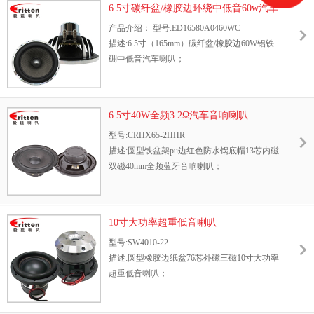
6.5寸碳纤盆/橡胶边环绕中低音60w汽车
音响喇叭
产品介绍： 型号:ED16580A0460WC
描述:6.5寸（165mm）碳纤盆/橡胶边60W铝铁
硼中低音汽车喇叭；
6.5寸40W全频3.2Ω汽车音响喇叭
型号:CRHX65-2HHR
描述:圆型铁盆架pu边红色防水锅底帽13芯内磁
双磁40mm全频蓝牙音响喇叭；
10寸大功率超重低音喇叭
型号:SW4010-22
描述:圆型橡胶边纸盆76芯外磁三磁10寸大功率
超重低音喇叭；