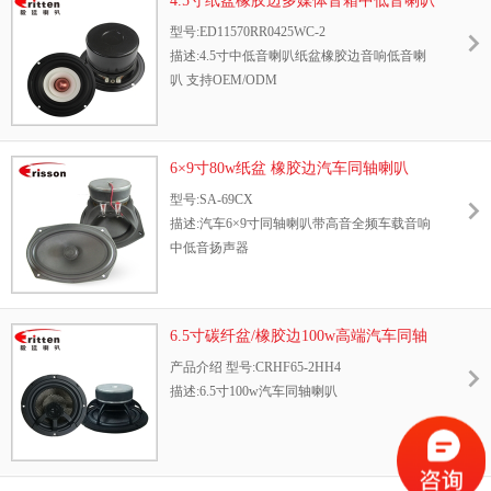
4.5寸纸盆橡胶边多媒体音箱中低音喇叭
型号:ED11570RR0425WC-2
描述:4.5寸中低音喇叭纸盆橡胶边音响低音喇
叭 支持OEM/ODM
6×9寸80w纸盆 橡胶边汽车同轴喇叭
型号:SA-69CX
描述:汽车6×9寸同轴喇叭带高音全频车载音响
中低音扬声器
6.5寸碳纤盆/橡胶边100w高端汽车同轴
喇叭
产品介绍 型号:CRHF65-2HH4
描述:6.5寸100w汽车同轴喇叭